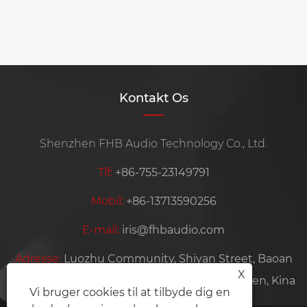
Kontakt Os
Shenzhen FHB Audio Technology Co., Ltd.
Tlf:
+86-755-23149791
Mobil:
+86-13713590256
E-mail:
iris@fhbaudio.com
Adresse:
Luozhu Community, Shiyan Street, Baoan
X
District, Shenzhen City, Guangdong-provinsen, Kina
Vi bruger cookies til at tilbyde dig en