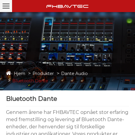
Hjem
Produkter
Dante Audio
Bluetooth Dante
Bluetooth Dante
Gennem årene har FHBAVTEC opnået stor erfaring
med fremstilling og levering af Bluetooth Dante-
enheder, der henvender sig til forskellige
industrier og applikationer. Vores produkter er