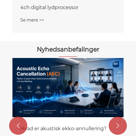
4ch digital lydprocessor
Se mere >>
Nyhedsanbefalinger


Hvad er akustisk ekko-annullering?