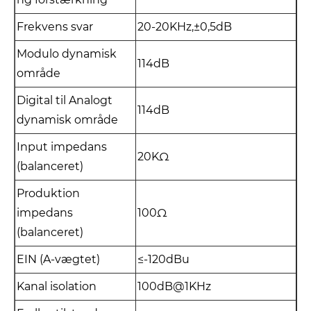
Frekvens svar
20-20KHz,±0,5dB
Modulo dynamisk
114dB
område
Digital til Analogt
114dB
dynamisk område
Input impedans
20KΩ
(balanceret)
Produktion
impedans
100Ω
(balanceret)
EIN (A-vægtet)
≤-120dBu
Kanal isolation
100dB@1KHz