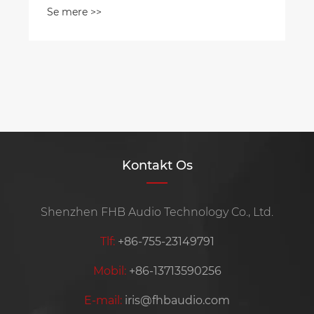
Se mere >>
Kontakt Os
Shenzhen FHB Audio Technology Co., Ltd.
Tlf:
+86-755-23149791
Mobil:
+86-13713590256
E-mail:
iris@fhbaudio.com