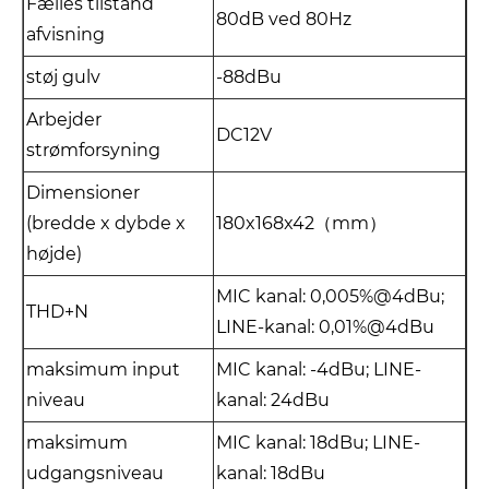
Fælles tilstand
80dB ved 80Hz
afvisning
støj gulv
-88dBu
Arbejder
DC12V
strømforsyning
Dimensioner
(bredde x dybde x
180x168x42（mm）
højde)
MIC kanal: 0,005%@4dBu;
THD+N
LINE-kanal: 0,01%@4dBu
maksimum input
MIC kanal: -4dBu; LINE-
niveau
kanal: 24dBu
maksimum
MIC kanal: 18dBu; LINE-
udgangsniveau
kanal: 18dBu