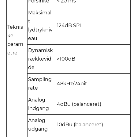
Forsinke
< 20 ms
Maksimal
t
124dB SPL
Teknis
lydtrykniv
ke
eau
param
Dynamisk
etre
rækkevid
>100dB
de
Sampling
48kHz/24bit
rate
Analog
4dBu (balanceret)
indgang
Analog
10dBu (balanceret)
udgang