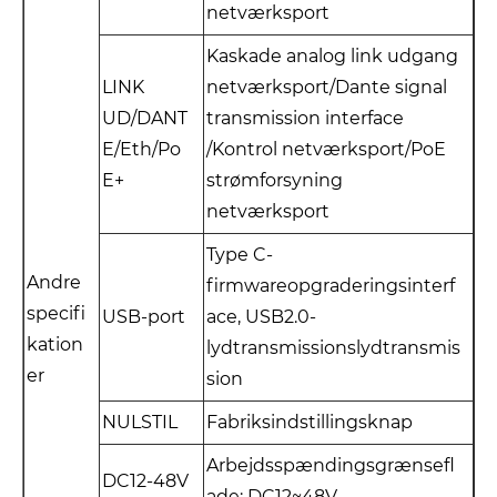
netværksport
Kaskade analog link udgang
LINK
netværksport/Dante signal
UD/DANT
transmission interface
E/Eth/Po
/Kontrol netværksport/PoE
E+
strømforsyning
netværksport
Type C-
Andre
firmwareopgraderingsinterf
specifi
USB-port
ace, USB2.0-
kation
lydtransmissionslydtransmis
er
sion
NULSTIL
Fabriksindstillingsknap
Arbejdsspændingsgrænsefl
DC12-48V
ade: DC12~48V