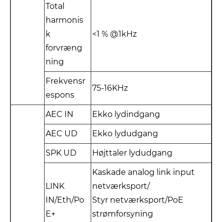
Total
harmonis
k
<1 % @1kHz
forvræng
ning
Frekvensr
75-16KHz
espons
AEC IN
Ekko lydindgang
AEC UD
Ekko lydudgang
SPK UD
Højttaler lydudgang
Kaskade analog link input
LINK
netværksport/
IN/Eth/Po
Styr netværksport/PoE
E+
strømforsyning