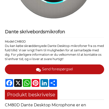
Dante skrivebordsmikrofon
Model:CM80D
Du kan købe skræddersyede Dante Desktop-mikrofoner fra os med
fuld tillid. Vi ser ivrigt frem til muligheden for at samarbejde med
dig. For yderligere information er du velkommen til at kontakte os
til enhver tid, og vi lover at svare hurtigt!
Send forespørgsel
Facebook
X
WhatsApp
Pinterest
LinkedIn
Share
Produkt beskrivelse
CM80D Dante Desktop Microphone er en