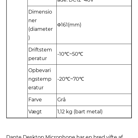
Dimensio
ner
Φ161(mm)
(diameter
)
Driftstem
-10℃~50℃
peratur
Opbevari
ngstemp
-20℃~70℃
eratur
Farve
Grå
Vægt
1,12 kg (bart metal)
Dante Desktop Microphone har en bred vifte af