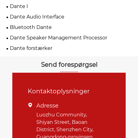
Dante I
Dante Audio Interface
Bluetooth Dante
Dante Speaker Management Processor
Dante forstærker
Send forespørgsel
Kontaktoplysninger
Adresse

Luozhu Community,
Shiyan Street, Baoan
District, Shenzhen City,
Guangdong-provinsen,