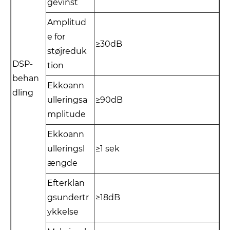
gevinst
Amplitud
e for
≥30dB
støjreduk
DSP-
tion
behan
Ekkoann
dling
ulleringsa
≥90dB
mplitude
Ekkoann
ulleringsl
≥1 sek
ængde
Efterklan
gsundertr
≥18dB
ykkelse