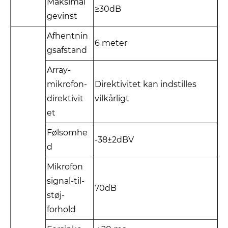
Maksimal
≥30dB
gevinst
Afhentnin
6 meter
gsafstand
Array-
mikrofon-
Direktivitet kan indstilles
direktivit
vilkårligt
et
Følsomhe
-38±2dBV
d
Mikrofon
signal-til-
70dB
støj-
forhold